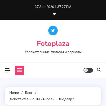
Skip
07 Авг, 2026
1:37:28 PM
to
content
Fotoplaza
Увлекательные фильмы и сериалы
Home
Блог
Действительно Ли «Анора» — Шедевр?