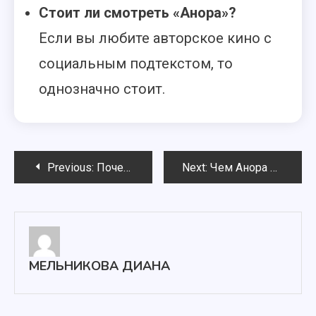
Стоит ли смотреть «Анора»?
Если вы любите авторское кино с
социальным подтекстом, то
однозначно стоит.
Навигация
Previous:
Почему фильм «Анора» не мог закончиться хэппи-эндом?
Next:
Чем Анора похожа на предыдущие фильмы Шона Бейкера?
по
записям
МЕЛЬНИКОВА ДИАНА